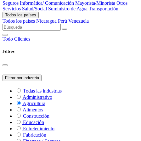
Seguros
Informática/ Comunicación
Mayorista/Minorista
Otros
Servicios
Salud/Social
Suministro de Agua
Transportación
Todos los países
Todos los países
Nicaragua
Perú
Venezuela
Todo
Clientes
Filtros
Filtrar por industria
Todas las industrias
Administrativo
Agricultura
Alimentos
Construcción
Educación
Entretenimiento
Fabricación