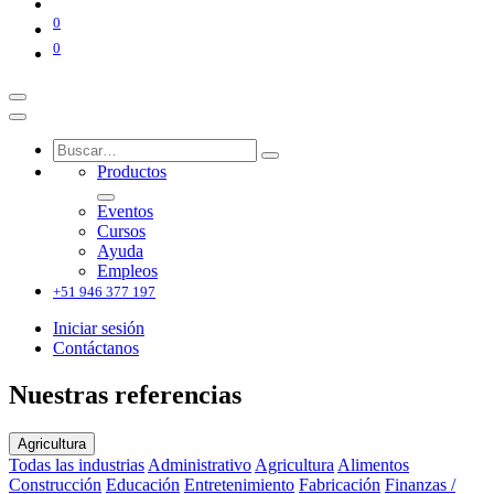
0
0
Productos
Eventos
Cursos
Ayuda
Empleos
+51 946 377 197
Iniciar sesión
Contáctanos
Nuestras referencias
Agricultura
Todas las industrias
Administrativo
Agricultura
Alimentos
Construcción
Educación
Entretenimiento
Fabricación
Finanzas /