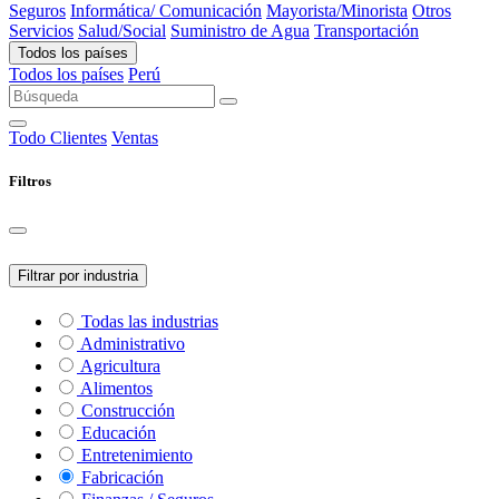
Seguros
Informática/ Comunicación
Mayorista/Minorista
Otros
Servicios
Salud/Social
Suministro de Agua
Transportación
Todos los países
Todos los países
Perú
Todo
Clientes
Ventas
Filtros
Filtrar por industria
Todas las industrias
Administrativo
Agricultura
Alimentos
Construcción
Educación
Entretenimiento
Fabricación