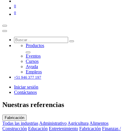
0
0
Productos
Eventos
Cursos
Ayuda
Empleos
+51 946 377 197
Iniciar sesión
Contáctanos
Nuestras referencias
Fabricación
Todas las industrias
Administrativo
Agricultura
Alimentos
Construcción
Educación
Entretenimiento
Fabricación
Finanzas /