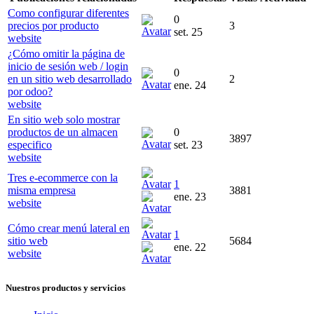
Como configurar diferentes
0
precios por producto
3
set. 25
website
¿Cómo omitir la página de
inicio de sesión web / login
0
en un sitio web desarrollado
2
ene. 24
por odoo?
website
En sitio web solo mostrar
productos de un almacen
0
3897
especifico
set. 23
website
Tres e-ecommerce con la
1
misma empresa
3881
ene. 23
website
Cómo crear menú lateral en
1
sitio web
5684
ene. 22
website
Nuestros productos y servicios