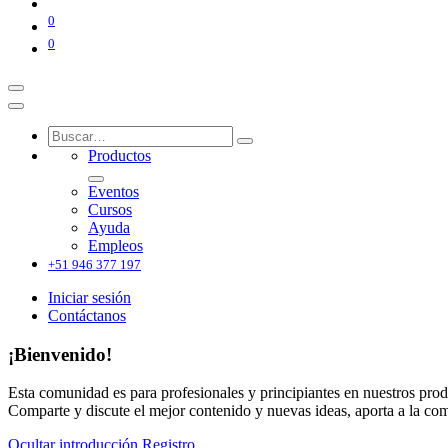
0
0
Productos
Eventos
Cursos
Ayuda
Empleos
+51 946 377 197
Iniciar sesión
Contáctanos
¡Bienvenido!
Esta comunidad es para profesionales y principiantes en nuestros prod
Comparte y discute el mejor contenido y nuevas ideas, aporta a la co
Ocultar introducción
Registro