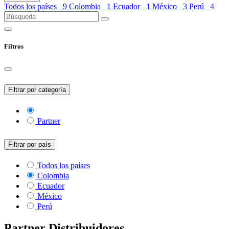
Todos los países
9
Colombia
1
Ecuador
1
México
3
Perú
4
Filtros
Filtrar por categoría
Partner
Filtrar por país
Todos los países
Colombia
Ecuador
México
Perú
Partner
Distribuidores