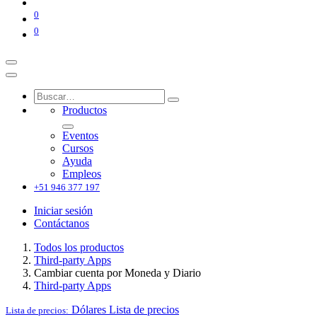
0
0
Productos
Eventos
Cursos
Ayuda
Empleos
+51 946 377 197
Iniciar sesión
Contáctanos
Todos los productos
Third-party Apps
Cambiar cuenta por Moneda y Diario
Third-party Apps
Dólares
Lista de precios
Lista de precios: