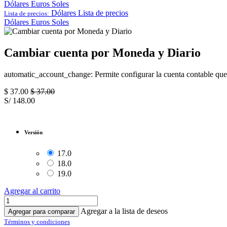
Dólares
Euros
Soles
Dólares
Lista de precios
Lista de precios:
Dólares
Euros
Soles
Cambiar cuenta por Moneda y Diario
automatic_account_change: Permite configurar la cuenta contable que se
$
37.00
$
37.00
S/
148.00
Versión
17.0
18.0
19.0
Agregar al carrito
Agregar a la lista de deseos
Agregar para comparar
Términos y condiciones