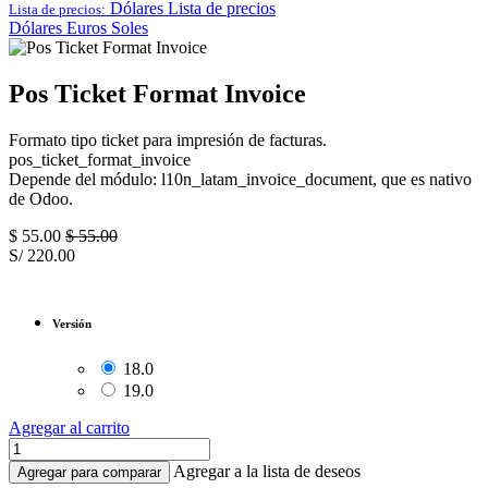
Dólares
Lista de precios
Lista de precios:
Dólares
Euros
Soles
Pos Ticket Format Invoice
Formato tipo ticket para impresión de facturas.
pos_ticket_format_invoice
Depende del módulo: l10n_latam_invoice_document, que es nativo
de Odoo.
$
55.00
$
55.00
S/
220.00
Versión
18.0
19.0
Agregar al carrito
Agregar a la lista de deseos
Agregar para comparar