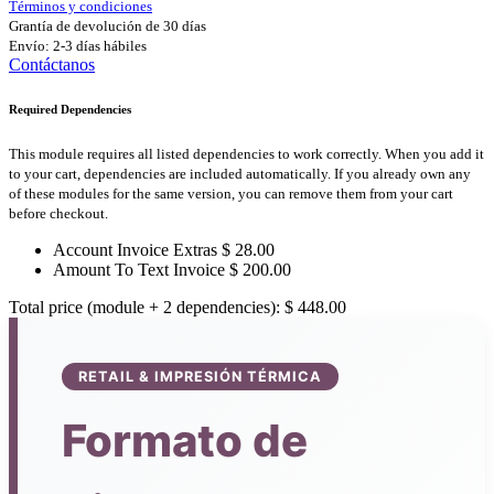
Términos y condiciones
Grantía de devolución de 30 días
Envío: 2-3 días hábiles
Contáctanos
Required Dependencies
This module requires all listed dependencies to work correctly. When you add it
to your cart, dependencies are included automatically. If you already own any
of these modules for the same version, you can remove them from your cart
before checkout.
Account Invoice Extras
$
28.00
Amount To Text Invoice
$
200.00
Total price (module + 2 dependencies):
$
448.00
RETAIL & IMPRESIÓN TÉRMICA
Formato de