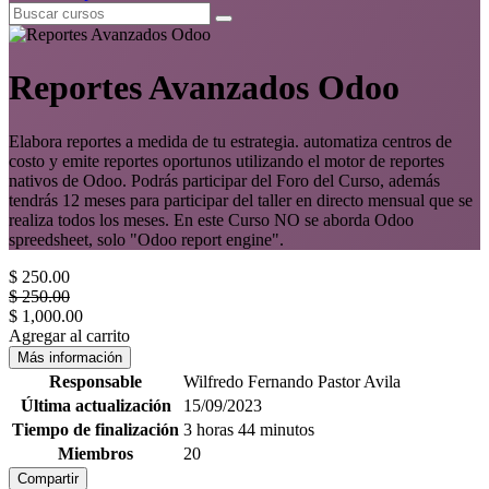
Reportes Avanzados Odoo
Elabora reportes a medida de tu estrategia. automatiza centros de
costo y emite reportes oportunos utilizando el motor de reportes
nativos de Odoo. Podrás participar del Foro del Curso, además
tendrás 12 meses para participar del taller en directo mensual que se
realiza todos los meses. En este Curso NO se aborda Odoo
spreedsheet, solo "Odoo report engine".
$
250.00
$
250.00
$
1,000.00
Agregar al carrito
Más información
Responsable
Wilfredo Fernando Pastor Avila
Última actualización
15/09/2023
Tiempo de finalización
3 horas 44 minutos
Miembros
20
Compartir