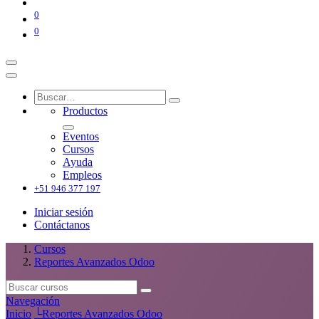
0
0
Productos
Eventos
Cursos
Ayuda
Empleos
+51 946 377 197
Iniciar sesión
Contáctanos
Cursos
Reportes Avanzados Odoo
Navegación
Inicio
└
Reportes Avanzados Odoo