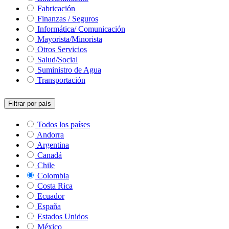
Fabricación
Finanzas / Seguros
Informática/ Comunicación
Mayorista/Minorista
Otros Servicios
Salud/Social
Suministro de Agua
Transportación
Filtrar por país
Todos los países
Andorra
Argentina
Canadá
Chile
Colombia
Costa Rica
Ecuador
España
Estados Unidos
México