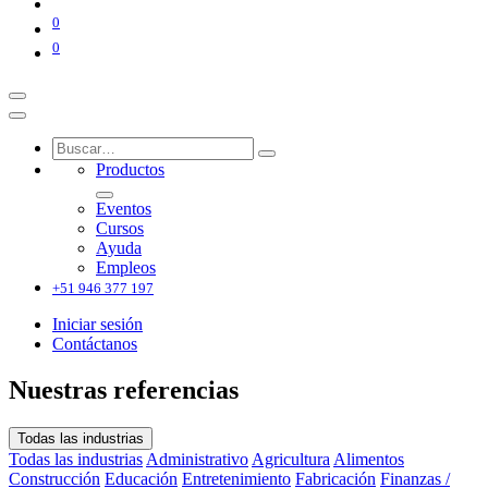
0
0
Productos
Eventos
Cursos
Ayuda
Empleos
+51 946 377 197
Iniciar sesión
Contáctanos
Nuestras referencias
Todas las industrias
Todas las industrias
Administrativo
Agricultura
Alimentos
Construcción
Educación
Entretenimiento
Fabricación
Finanzas /