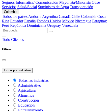
Seguros
Informática/ Comunicación
Mayorista/Minorista
Otros
Servicios
Salud/Social
Suministro de Agua
Transportación
Colombia
Todos los países
Andorra
Argentina
Canadá
Chile
Colombia
Costa
Rica
Ecuador
España
Estados Unidos
México
Nicaragua
Paraguay
Perú
República Dominicana
Uruguay
Venezuela
Todo
Clientes
Filtros
Filtrar por industria
Todas las industrias
Administrativo
Agricultura
Alimentos
Construcción
Educación
Entretenimiento