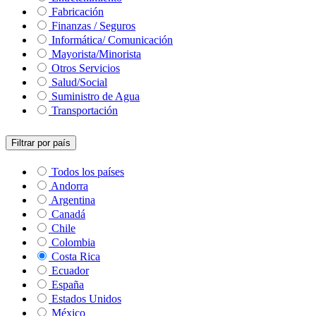
Fabricación
Finanzas / Seguros
Informática/ Comunicación
Mayorista/Minorista
Otros Servicios
Salud/Social
Suministro de Agua
Transportación
Filtrar por país
Todos los países
Andorra
Argentina
Canadá
Chile
Colombia
Costa Rica
Ecuador
España
Estados Unidos
México