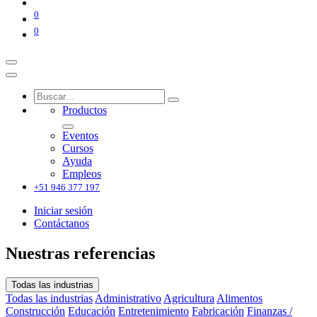
0
0
Productos
Eventos
Cursos
Ayuda
Empleos
+51 946 377 197
Iniciar sesión
Contáctanos
Nuestras referencias
Todas las industrias
Todas las industrias
Administrativo
Agricultura
Alimentos
Construcción
Educación
Entretenimiento
Fabricación
Finanzas /