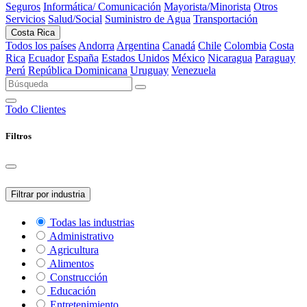
Seguros
Informática/ Comunicación
Mayorista/Minorista
Otros
Servicios
Salud/Social
Suministro de Agua
Transportación
Costa Rica
Todos los países
Andorra
Argentina
Canadá
Chile
Colombia
Costa
Rica
Ecuador
España
Estados Unidos
México
Nicaragua
Paraguay
Perú
República Dominicana
Uruguay
Venezuela
Todo
Clientes
Filtros
Filtrar por industria
Todas las industrias
Administrativo
Agricultura
Alimentos
Construcción
Educación
Entretenimiento