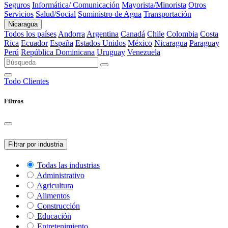
Seguros
Informática/ Comunicación
Mayorista/Minorista
Otros
Servicios
Salud/Social
Suministro de Agua
Transportación
Nicaragua
Todos los países
Andorra
Argentina
Canadá
Chile
Colombia
Costa
Rica
Ecuador
España
Estados Unidos
México
Nicaragua
Paraguay
Perú
República Dominicana
Uruguay
Venezuela
Todo
Clientes
Filtros
Filtrar por industria
Todas las industrias
Administrativo
Agricultura
Alimentos
Construcción
Educación
Entretenimiento