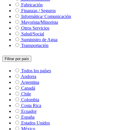
Fabricación
Finanzas / Seguros
Informática/ Comunicación
Mayorista/Minorista
Otros Servicios
Salud/Social
Suministro de Agua
Transportación
Filtrar por país
Todos los países
Andorra
Argentina
Canadá
Chile
Colombia
Costa Rica
Ecuador
España
Estados Unidos
México