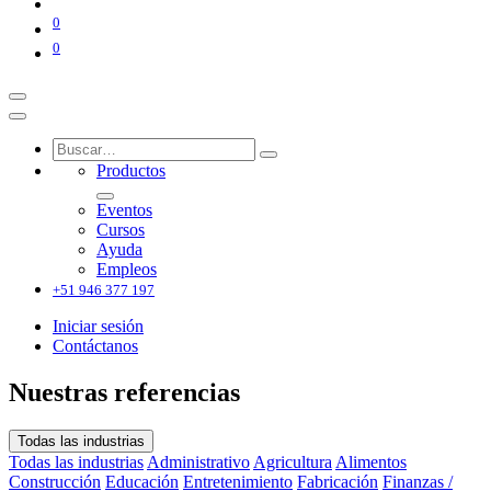
0
0
Productos
Eventos
Cursos
Ayuda
Empleos
+51 946 377 197
Iniciar sesión
Contáctanos
Nuestras referencias
Todas las industrias
Todas las industrias
Administrativo
Agricultura
Alimentos
Construcción
Educación
Entretenimiento
Fabricación
Finanzas /